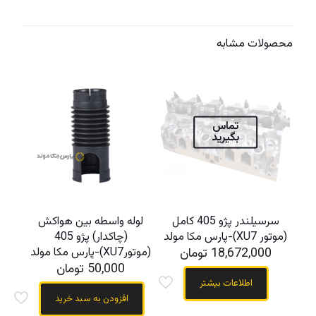
محصولات مشابه
تماس
بگیرید
سرسیلندر پژو 405 کامل
لوله واسطه بین هواکش
(موتور XU7)-پارس مکا مولد
(چاکدار) پژو 405
18,672,000
تومان
(موتورXU7)-پارس مکا مولد
50,000
تومان
اطلاعات بیشتر
افزودن به سبد خرید