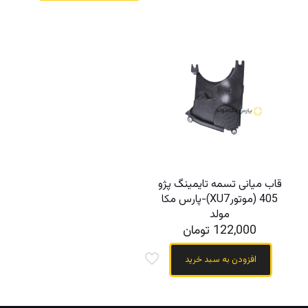
قاب میانی تسمه تایمینگ پژو
405 (موتورXU7)-پارس مکا
مولد
122,000
تومان
افزودن به سبد خرید