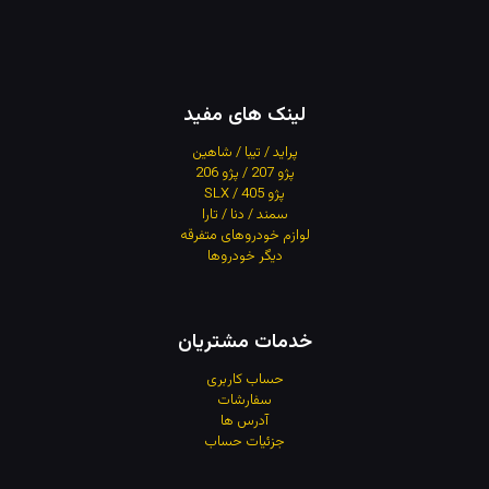
لینک های مفید
پراید / تیبا / شاهین
پژو 207 / پژو 206
پژو 405 / SLX
سمند / دنا / تارا
لوازم خودروهای متفرقه
دیگر خودروها
خدمات مشتریان
حساب کاربری
سفارشات
آدرس
ها
جزئیات حساب