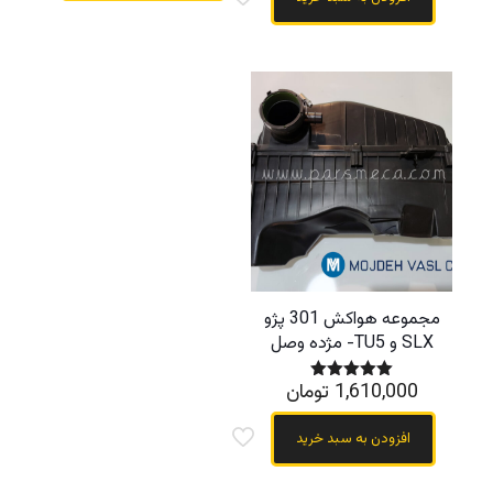
مجموعه هواکش 301 پژو
SLX و TU5- مژده وصل
1,610,000
تومان
نمره
5.00
از 5
افزودن به سبد خرید