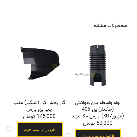
محصولات مشابه
لوله واسطه بین هواکش
گل پخش کن (شلگیر) عقب
(چاکدار) پژو 405
چپ پژو پارس
(موتورXU7)-پارس مکا مولد
145,000
تومان
50,000
تومان
افزودن به سبد خرید
افزودن به سبد خرید