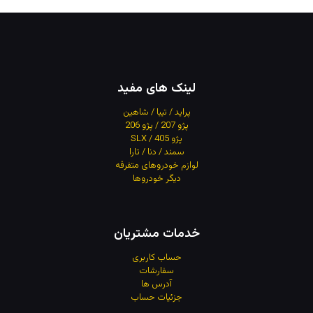
لینک های مفید
پراید / تیبا / شاهین
پژو 207 / پژو 206
پژو 405 / SLX
سمند / دنا / تارا
لوازم خودروهای متفرقه
دیگر خودروها
خدمات مشتریان
حساب کاربری
سفارشات
آدرس
ها
جزئیات حساب