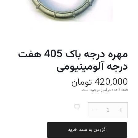
مهره درجه باک 405 هفت
درجه آلومینیومی
420,000
تومان
فقط 2 عدد در انبار موجود است
مهره
درجه
باک
405
هفت
افزودن به سبد خرید
درجه