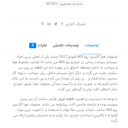
شناسه محصول:
201051
اشتراک گذاری
توضیحات
توضیحات تکمیلی
نظرات
0
منیفولد هوا گازسوز پژو 405 (موتورXU7) جدید یکی از اصلی ترین اجزاء
سیستم سوخت رسانی در خودرو پژو 405 می باشد که هد‌ایت مخلوط هوا
و سوخت به د‌اخل محفظه احتراق را بر عهده دارد این قطعه بر روی سر
سیلندر نصب می گردد و دیگر اجزا سیستم شامل: ریل سوخت، دریچه گاز،
سنسور دما و فشار و … بر روی آن مونتاژ می گردد و می بایست به این نکته
اشاره کنیم که در صورت ترک و یا آسیب دیدگی منیفولد هوا، موتور خودرو
دچار اختلال، افت توان و گشتاور می گردد.
با توجه به حساسیت و اهمیت قطعه فوق، فرآیند ساخت آن نیز بسیار
پیچیده بوده و نیازمند ماشین آلات پیشرفته می باشد. منیفولد هوا گازسوز
پژو 405 ساخت شرکت پارس مکا مولد با استفاده از با کیفیت ترین مواد
اولیه و با بالاترین استاندارد خودرو ساز تولید و به مشتریان محترم ارائه می
گردد.