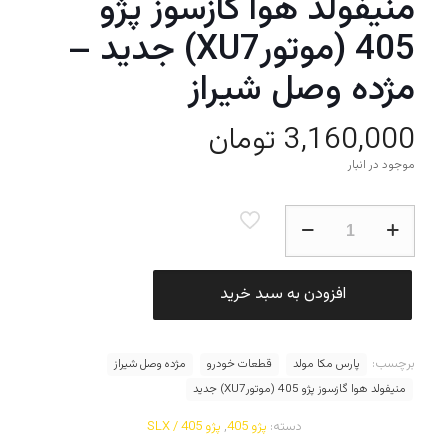
منیفولد هوا گازسوز پژو
405 (موتورXU7) جدید –
مژده وصل شیراز
3,160,000
تومان
موجود در انبار
منیفولد
هوا
گازسوز
پژو
405
افزودن به سبد خرید
(موتورXU7)
جدید
-
برچسب:
مژده
پارس مکا مولد
قطعات خودرو
مژده وصل شیراز
وصل
منیفولد هوا گازسوز پژو 405 (موتورXU7) جدید
شیراز
عدد
دسته:
پژو 405
,
پژو 405 / SLX