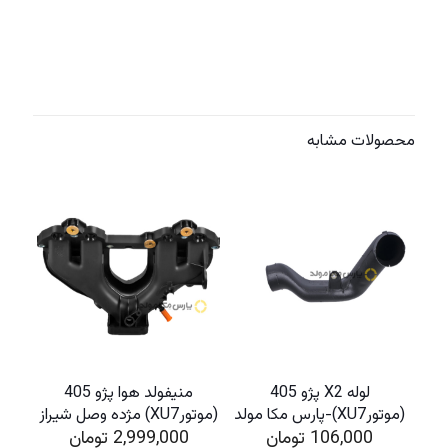
دیدگاهها
وزن
1 گرم
هیچ دیدگاهی برای این محصول نوشته نشده است.
.فقط مشتریانی که این محصول را خریداری کرده اند و وارد سیستم شده اند
میتوانند برای این محصول دیدگاه ارسال کنند.
محصولات مشابه
لوله X2 پژو 405
منیفولد هوا پژو 405
(موتورXU7)-پارس مکا مولد
(موتورXU7) مژده وصل شیراز
106,000
تومان
2,999,000
تومان