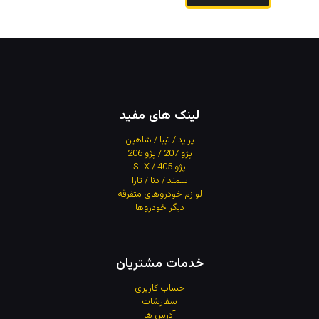
لینک های مفید
پراید / تیبا / شاهین
پژو 207 / پژو 206
پژو 405 / SLX
سمند / دنا / تارا
لوازم خودروهای متفرقه
دیگر خودروها
خدمات مشتریان
حساب کاربری
سفارشات
آدرس
ها