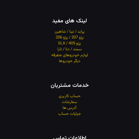
لینک های مفید
پراید / تیبا / شاهین
پژو 207 / پژو 206
پژو 405 / SLX
سمند / دنا / تارا
لوازم خودروهای متفرقه
دیگر خودروها
خدمات مشتریان
حساب کاربری
سفارشات
آدرس
ها
جزئیات حساب
اطلاعات تماس