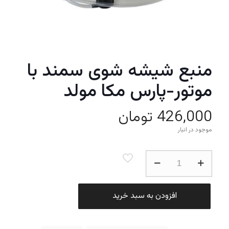
منبع شیشه شوی سمند با
موتور-پارس مکا مولد
426,000
تومان
موجود در انبار
منبع
شیشه
شوی
سمند
با
افزودن به سبد خرید
موتور-
پارس
مکا