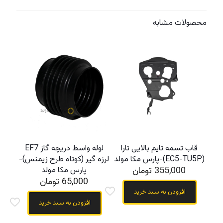
محصولات مشابه
قاب تسمه تایم بالایی تارا
لوله واسط دریچه گاز EF7
(EC5-TU5P)-پارس مکا مولد
لرزه گیر (کوتاه طرح زیمنس)-
355,000
تومان
پارس مکا مولد
65,000
تومان
افزودن به سبد خرید
افزودن به سبد خرید