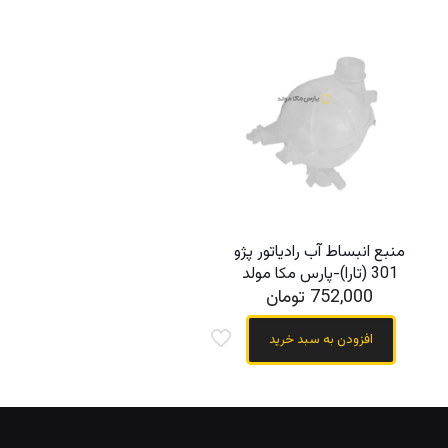
منبع انبساط آب رادیاتور پژو
301 (تارا)-پارس مکا مولد
752,000
تومان
افزودن به سبد خرید