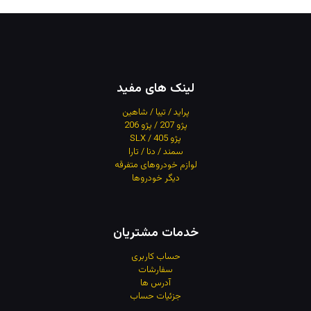
لینک های مفید
پراید / تیبا / شاهین
پژو 207 / پژو 206
پژو 405 / SLX
سمند / دنا / تارا
لوازم خودروهای متفرقه
دیگر خودروها
خدمات مشتریان
حساب کاربری
سفارشات
آدرس
ها
جزئیات حساب