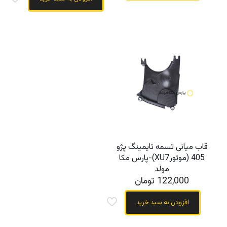
قاب میانی تسمه تایمینگ پژو
405 (موتورXU7)-پارس مکا
مولد
122,000
تومان
افزودن به سبد خرید