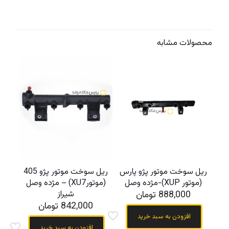
محصولات مشابه
ریل سوخت موتور پژو پارس
ریل سوخت موتور پژو 405
(موتور XUP)-مژده وصل
(موتورXU7) – مژده وصل
888,000
تومان
شیراز
842,000
تومان
افزودن به سبد خرید
افزودن به سبد خرید