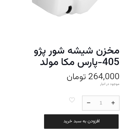
مخزن شیشه شور پژو
405-پارس مکا مولد
264,000
تومان
موجود در انبار
مخزن
شیشه
شور
پژو
405-
افزودن به سبد خرید
پارس