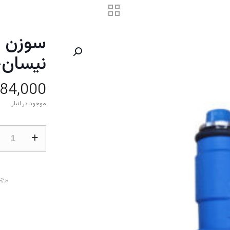
سوزن ان
نیسان-
484,000
موجود در انبار
سوزن
انژکتور
چهار
نازل
زیمنس
برچ
نیسان-
پارس
مکا
مولد