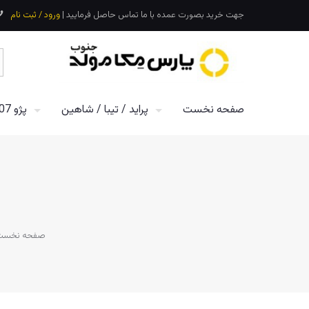
جهت خرید بصورت عمده با ما تماس حاصل فرمایید |
ورود / ثبت نام
صفحه نخست
پراید / تیبا / شاهین
پژو 207 / پژو 206
صفحه نخست