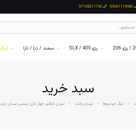
07138211742
09001119080
پژو 405 / SLX
سمند / دنا / تارا
دیگر
سبد خرید
دیگر خودروها
نیسان وانت
سوزن انژکتور چهار نازل زیمنس نیسان-پارس