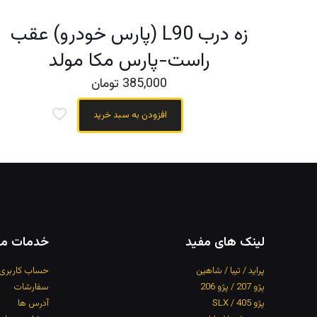
زه درب L90 (پارس خودرو) عقب
راست-پارس مکا مولد
385,000
تومان
افزودن به سبد خرید
لینک های مفید
خدمات مش
پراید / تیبا / شاهین
حساب کاربری
پژو 207 / پژو 206
سفارشات
پژو 405 / SLX
آدرس
ها