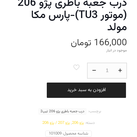
درب جعبه باطری پژو 206
(موتور TU3)-پارس مکا
مولد
166,000
تومان
موجود در انبار
درب
جعبه
باطری
پژو
206
افزودن به سبد خرید
(موتور
TU3)-
پارس
برچسب:
مکا
درب جعبه باطری پژو 206 تیپ2
مولد
دسته:
پژو 206
,
پژو 207 / پژو 206
عدد
شناسه محصول:
101009