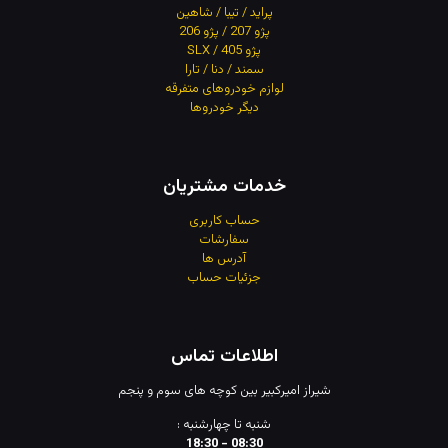
پراید / تیبا / شاهین
پژو 207 / پژو 206
پژو 405 / SLX
سمند / دنا / تارا
لوازم خودروهای متفرقه
دیگر خودروها
خدمات مشتریان
حساب کاربری
سفارشات
آدرس
ها
جزئیات حساب
اطلاعات تماس
شیراز امیرکبیر بین کوچه های سوم و پنجم
شنبه تا چهارشنبه :
08:30 - 18:30