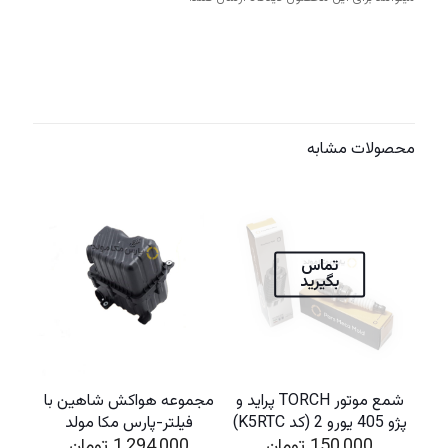
محصولات مشابه
تماس
بگیرید
شمع موتور TORCH پراید و
مجموعه هواکش شاهین با
پژو 405 یورو 2 (کد K5RTC)
فیلتر-پارس مکا مولد
150,000
تومان
1,294,000
تومان