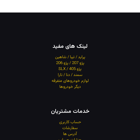
لینک های مفید
پراید / تیبا / شاهین
پژو 207 / پژو 206
پژو 405 / SLX
سمند / دنا / تارا
لوازم خودروهای متفرقه
دیگر خودروها
خدمات مشتریان
حساب کاربری
سفارشات
آدرس
ها