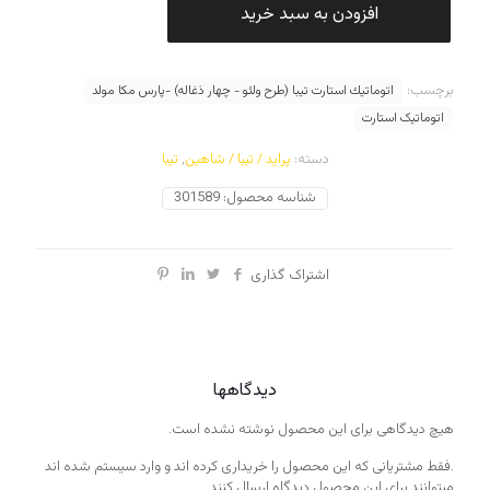
ولئو
افزودن به سبد خرید
-
چهار
ذغاله)
برچسب:
-پارس
اتوماتيك استارت تيبا (طرح ولئو - چهار ذغاله) -پارس مكا مولد
مكا
اتوماتیک استارت
مولد
عدد
دسته:
پراید / تیبا / شاهین
,
تیبا
شناسه محصول:
301589
اشتراک گذاری
دیدگاهها
هیچ دیدگاهی برای این محصول نوشته نشده است.
.فقط مشتریانی که این محصول را خریداری کرده اند و وارد سیستم شده اند
میتوانند برای این محصول دیدگاه ارسال کنند.