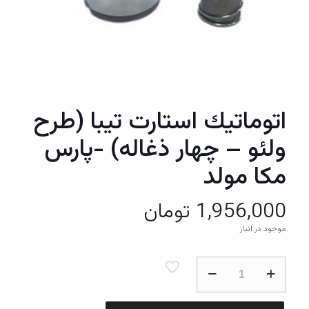
اتوماتيك استارت تيبا (طرح
ولئو – چهار ذغاله) -پارس
مكا مولد
1,956,000
تومان
موجود در انبار
اتوماتيك
استارت
تيبا
(طرح