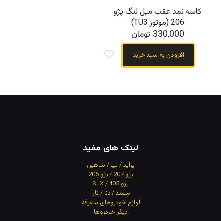
کاسه نمد عقب میل لنگ پژو
206 (موتور TU3)
330,000
تومان
افزودن به سبد خرید
لینک های مفید
پراید / تیبا / شاهین
پژو 207 / پژو 206
پژو 405 / SLX
سمند / دنا / تارا
لوازم خودروهای متفرقه
دیگر خودروها