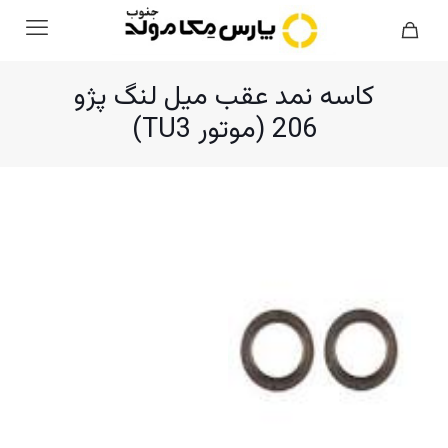
کاسه نمد عقب میل لنگ پژو
206 (موتور TU3)