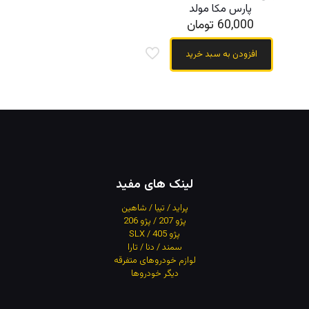
پارس مکا مولد
60,000
تومان
افزودن به سبد خرید
لینک های مفید
پراید / تیبا / شاهین
پژو 207 / پژو 206
پژو 405 / SLX
سمند / دنا / تارا
لوازم خودروهای متفرقه
دیگر خودروها