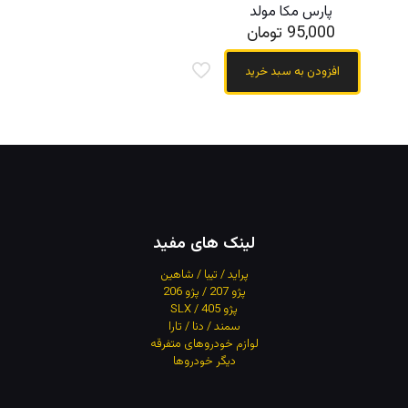
پارس مکا مولد
95,000
تومان
افزودن به سبد خرید
لینک های مفید
پراید / تیبا / شاهین
پژو 207 / پژو 206
پژو 405 / SLX
سمند / دنا / تارا
لوازم خودروهای متفرقه
دیگر خودروها