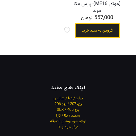
(موتور ME16)-پارس مکا
مولد
557,000
تومان
افزودن به سبد خرید
لینک های مفید
پراید / تیبا / شاهین
پژو 207 / پژو 206
پژو 405 / SLX
سمند / دنا / تارا
لوازم خودروهای متفرقه
دیگر خودروها