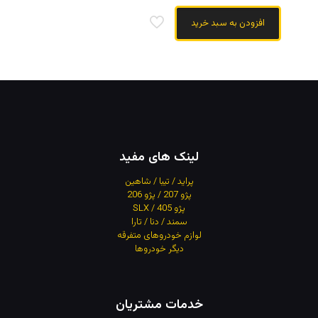
افزودن به سبد خرید
لینک های مفید
پراید / تیبا / شاهین
پژو 207 / پژو 206
پژو 405 / SLX
سمند / دنا / تارا
لوازم خودروهای متفرقه
دیگر خودروها
خدمات مشتریان