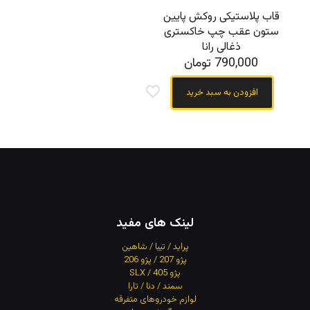
قاب پلاستیکی روکش پایین
ستون عقب چپ خاکستری
ذغالی رانا
790,000
تومان
افزودن به سبد خرید
لینک های مفید
پراید / تیبا / شاهین
پژو 207 / پژو 206
پژو 405 / SLX
سمند / دنا / تارا
لوازم خودروهای متفرقه