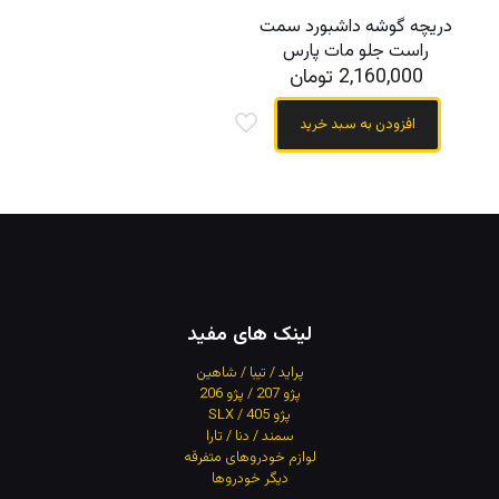
دریچه گوشه داشبورد سمت
راست جلو مات پارس
2,160,000
تومان
افزودن به سبد خرید
لینک های مفید
پراید / تیبا / شاهین
پژو 207 / پژو 206
پژو 405 / SLX
سمند / دنا / تارا
لوازم خودروهای متفرقه
دیگر خودروها